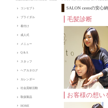
SALON cesto
コンセプト
ブライダル
毛髪診断
着付け
成人式
メニュー
Q & A
スタッフ
ヘアカタログ
カレンダー
社会貢献活動
お客様の想い
取扱製品
HOME