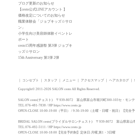
ブログ更新のお知らせ
【cesto公式LINEアカウント 】
価格改定についてのお知らせ
職業体験会「ジョブキッズ☆サロ
ン」
小学生向け美容師体験イベントレ
ポート
cesto15周年感謝祭 第3弾 ジョブキ
ッズ☆サロン
15th Anniversary 第1弾 2弾
｜
コンセプト
｜
スタッフ
｜
メニュー
｜
アクセスマップ
｜
ヘアカタログ
｜
Copyright© 2011-2026 SALON cesto All Rights Reserved.
SALON cesto(チェスト) 〒939-8072 富山県富山市堀川町300-103セ・モン
TEL:076-481-7838 / HP
https://www.cesto.jp
OPEN-CLOSE 10:00-19:00（平日） / 9:30-19:00（土曜・日曜・祝日）
BRIDAL SALON cesto(ブライダルサロンチェスト) 〒939-8072 富山県富
TEL:076-492-5111 / HP
https://www.cesto.jp
OPEN-CLOSE 10:00-18:00【完全予約制】定休日:月曜,第1・3日曜