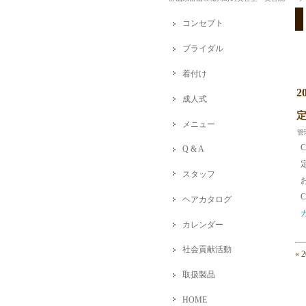
コンセプト
ブライダル
着付け
2
成人式
メニュー
管
Q & A
スタッフ
ヘアカタログ
カレンダー
社会貢献活動
« 
取扱製品
HOME