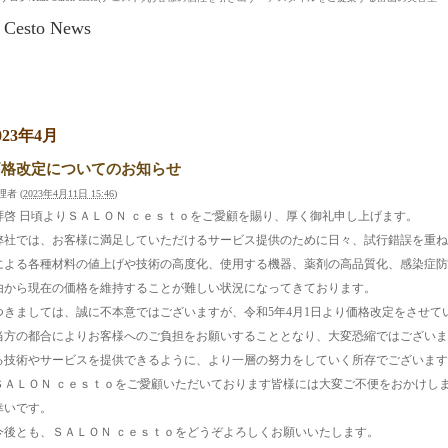
Cesto News
023年4月
価格改定についてのお知らせ
理者
(
2023年4月11日 15:46
)
拝啓 日頃よりＳＡＬＯＮ ｃｅｓｔｏをご愛顧を賜り、厚く御礼申し上げます。
弊社では、お客様に満足していただけるサービス提供のために日々、試行錯誤を重ね
による各種材料の値上げや技術の高度化、使用する機器、薬剤の高品質化、感染症防
由から現在の価格を維持することが難しい状況になってきております。
つきましては、誠に不本意ではございますが、令和5年4月1日より価格改定をさせて
当方の都合によりお客様へのご負担をお願いすることとなり、大変恐縮ではございま
る技術やサービスを提供できるように、より一層の努力をしていく所存でございます
ＳＡＬＯＮ ｃｅｓｔｏをご愛顧いただいております皆様には大変ご不便をおかけし
幸いです。
今後とも、ＳＡＬＯＮ ｃｅｓｔｏをどうぞよろしくお願いいたします。