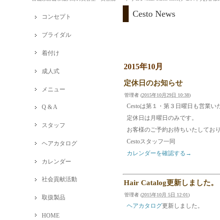
Cesto News
コンセプト
ブライダル
着付け
2015年10月
成人式
定休日のお知らせ
メニュー
管理者
(
2015年10月29日 10:38
)
Cestoは第１・第３日曜日も営業
Q & A
定休日は月曜日のみです。
スタッフ
お客様のご予約お待ちいたしてお
Cestoスタッフ一同
ヘアカタログ
カレンダーを確認する→
カレンダー
社会貢献活動
Hair Catalog更新しました。
管理者
(
2015年10月 5日 12:01
)
取扱製品
ヘアカタログ
更新しました。
HOME