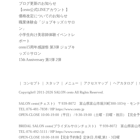
ブログ更新のお知らせ
【cesto公式LINEアカウント 】
価格改定についてのお知らせ
職業体験会「ジョブキッズ☆サロ
ン」
小学生向け美容師体験イベントレ
ポート
cesto15周年感謝祭 第3弾 ジョブキ
ッズ☆サロン
15th Anniversary 第1弾 2弾
｜
コンセプト
｜
スタッフ
｜
メニュー
｜
アクセスマップ
｜
ヘアカタログ
｜
Copyright© 2011-2026 SALON cesto All Rights Reserved.
SALON cesto(チェスト) 〒939-8072 富山県富山市堀川町300-103セ・モン
TEL:076-481-7838 / HP
https://www.cesto.jp
OPEN-CLOSE 10:00-19:00（平日） / 9:30-19:00（土曜・日曜・祝日）
BRIDAL SALON cesto(ブライダルサロンチェスト) 〒939-8072 富山県富
TEL:076-492-5111 / HP
https://www.cesto.jp
OPEN-CLOSE 10:00-18:00【完全予約制】定休日:月曜,第1・3日曜