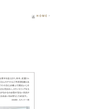
ＨＯＭＥ
>