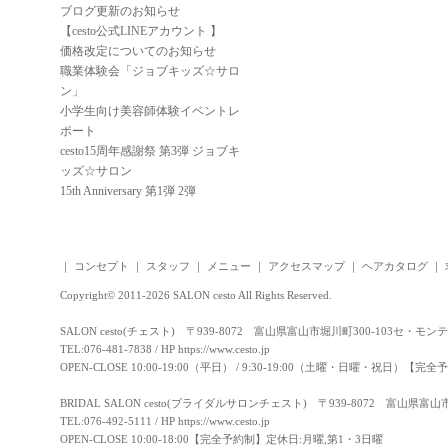
ブログ更新のお知らせ
【cesto公式LINEアカウント 】
価格改定についてのお知らせ
職業体験会「ジョブキッズ☆サロ
ン」
小学生向け美容師体験イベントレ
ポート
cesto15周年感謝祭 第3弾 ジョブキ
ッズ☆サロン
15th Anniversary 第1弾 2弾
｜
コンセプト
｜
スタッフ
｜
メニュー
｜
アクセスマップ
｜
ヘアカタログ
｜
Copyright© 2011-2026 SALON cesto All Rights Reserved.
SALON cesto(チェスト) 〒939-8072 富山県富山市堀川町300-103セ・モン
TEL:076-481-7838 / HP
https://www.cesto.jp
OPEN-CLOSE 10:00-19:00（平日） / 9:30-19:00（土曜・日曜・祝日）
BRIDAL SALON cesto(ブライダルサロンチェスト) 〒939-8072 富山県富
TEL:076-492-5111 / HP
https://www.cesto.jp
OPEN-CLOSE 10:00-18:00【完全予約制】定休日:月曜,第1・3日曜