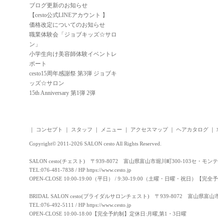
ブログ更新のお知らせ
【cesto公式LINEアカウント 】
価格改定についてのお知らせ
職業体験会「ジョブキッズ☆サロ
ン」
小学生向け美容師体験イベントレ
ポート
cesto15周年感謝祭 第3弾 ジョブキ
ッズ☆サロン
15th Anniversary 第1弾 2弾
｜
コンセプト
｜
スタッフ
｜
メニュー
｜
アクセスマップ
｜
ヘアカタログ
｜
Copyright© 2011-2026 SALON cesto All Rights Reserved.
SALON cesto(チェスト) 〒939-8072 富山県富山市堀川町300-103セ・モン
TEL:076-481-7838 / HP
https://www.cesto.jp
OPEN-CLOSE 10:00-19:00（平日） / 9:30-19:00（土曜・日曜・祝日）
BRIDAL SALON cesto(ブライダルサロンチェスト) 〒939-8072 富山県富
TEL:076-492-5111 / HP
https://www.cesto.jp
OPEN-CLOSE 10:00-18:00【完全予約制】定休日:月曜,第1・3日曜